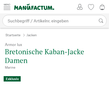
Zum Inhalt springen
Kundenkonto
Merkliste
0,0
Startseite
Jacken
Armor lux
Bretonische Kaban-Jacke
Damen
Marine
Exklusiv