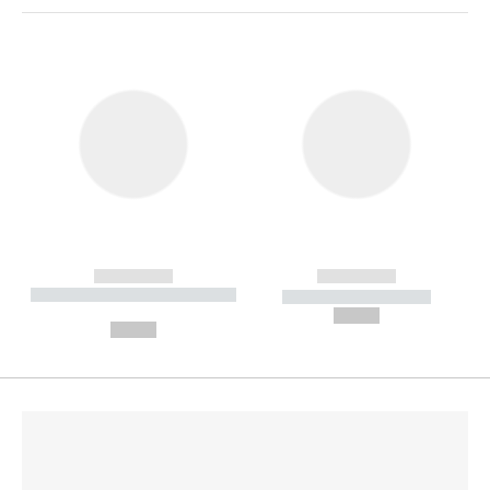
------------
------------
----------- ----------- --------
----------- -----------
---
--,-- €
--,-- €