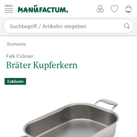
Zum Inhalt springen
Kundenkonto
Merkliste
0,0
Startseite
Falk Culinair
Bräter Kupferkern
Exklusiv