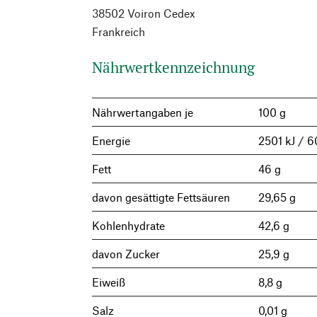
38502 Voiron Cedex
Frankreich
Nährwertkennzeichnung
Nährwertangaben je
100 g
Energie
2501 kJ / 6
Fett
46 g
davon gesättigte Fettsäuren
29,65 g
Kohlenhydrate
42,6 g
davon Zucker
25,9 g
Eiweiß
8,8 g
Salz
0,01 g