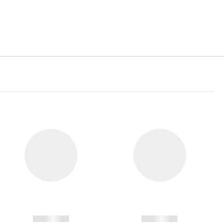
------------
------------