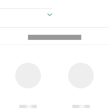
---------- --------------
------------
------------