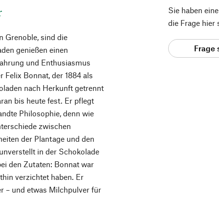
r
Sie haben ein
die Frage hier
n Grenoble, sind die
Frage 
aden genießen einen
rfahrung und Enthusiasmus
 Felix Bonnat, der 1884 als
oladen nach Herkunft getrennt
an bis heute fest. Er pflegt
andte Philosophie, denn wie
nterschiede zwischen
heiten der Plantage und den
nverstellt in der Schokolade
bei den Zutaten: Bonnat war
ithin verzichtet haben. Er
r – und etwas Milchpulver für