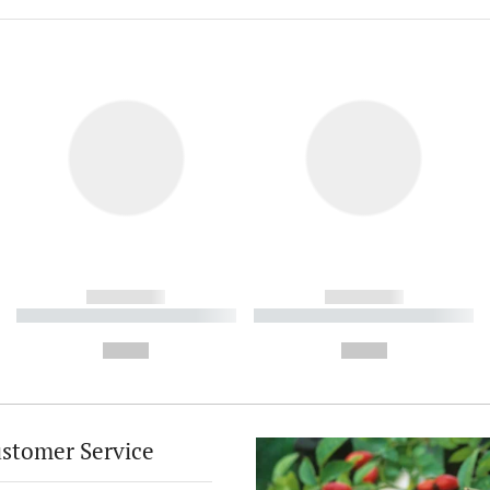
------------
------------
----------- ----------- ----------
----------- ----------- ----------
-
-
--,-- €
--,-- €
stomer Service