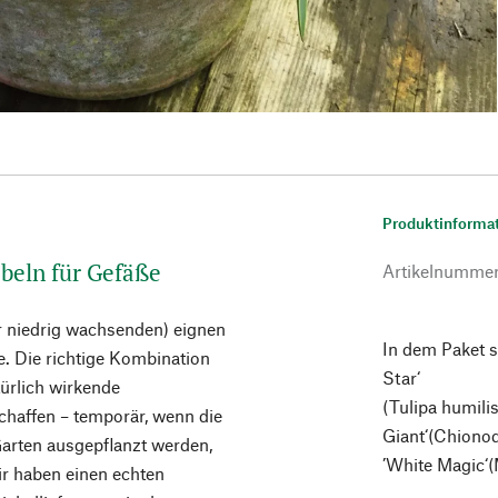
Produktinforma
beln für Gefäße
Artikelnumme
r niedrig wachsenden) eignen
In dem Paket s
e. Die richtige Kombination
Star‘
türlich wirkende
(Tulipa humili
schaffen – temporär, wenn die
Giant‘(Chionod
rten ausgepflanzt werden,
’White Magic‘(
ir haben einen echten