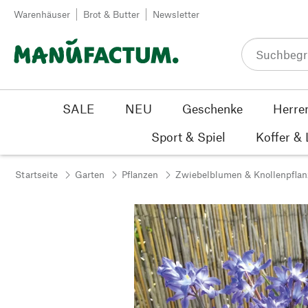
Zum Inhalt springen
Warenhäuser
Brot & Butter
Newsletter
SALE
NEU
Geschenke
Herre
Sport & Spiel
Koffer &
Startseite
Garten
Pflanzen
Zwiebelblumen & Knollenpfla