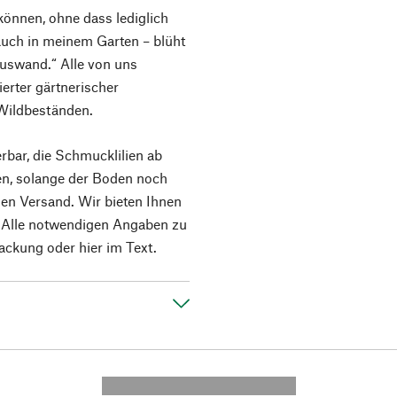
können, ohne dass lediglich
a auch in meinem Garten – blüht
auswand.“ Alle von uns
erter gärtnerischer
Wildbeständen.
rbar, die Schmucklilien ab
en, solange der Boden noch
den Versand. Wir bieten Ihnen
n. Alle notwendigen Angaben zu
ackung oder hier im Text.
---------- --------------