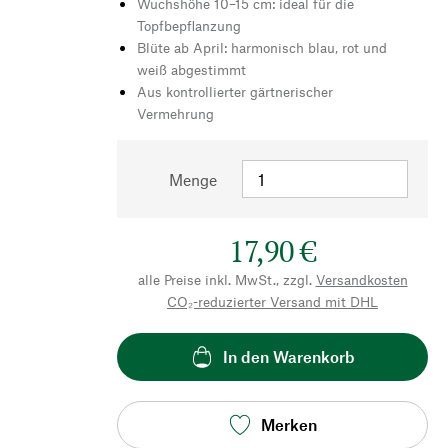
Wuchshöhe 10–15 cm: ideal für die
Topfbepflanzung
Blüte ab April: harmonisch blau, rot und
weiß abgestimmt
Aus kontrollierter gärtnerischer
Vermehrung
Menge
17,90 €
alle Preise inkl. MwSt., zzgl.
Versandkosten
CO₂-reduzierter Versand mit DHL
In den Warenkorb
Merken