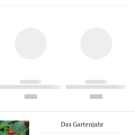
------------
------------
----------- ----------- ----------
----------- ----------- ----------
- -----------
-
--,-- €
--,-- €
Das Gartenjahr