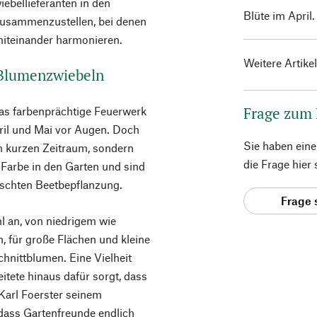
ebellieferanten in den
Blüte im April
zusammenzustellen, bei denen
miteinander harmonieren.
Weitere Artike
 Blumenzwiebeln
Frage zum
as farbenprächtige Feuerwerk
ril und Mai vor Augen. Doch
Sie haben ein
m kurzen Zeitraum, sondern
die Frage hier
Farbe in den Garten und sind
ischten Beetbepflanzung.
Frage 
l an, von niedrigem wie
, für große Flächen und kleine
hnittblumen. Eine Vielheit
eitete hinaus dafür sorgt, dass
Karl Foerster seinem
dass Gartenfreunde endlich