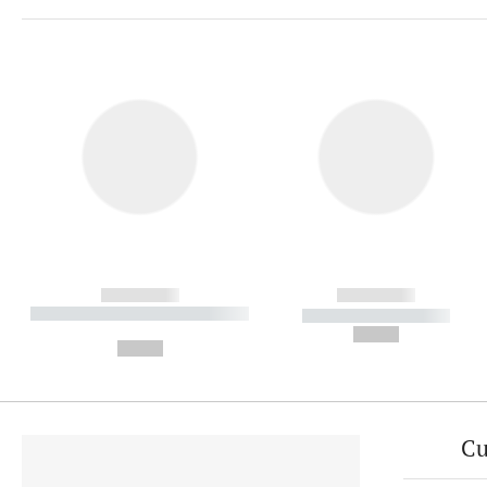
------------
------------
----------- ----------- ----------
----------- -----------
-
--,-- €
--,-- €
Cu