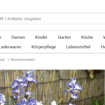
n
Damen
Kinder
Garten
Küche
 Lederwaren
Körperpflege
Lebensmittel
He
nzen
Blumenzwiebeln