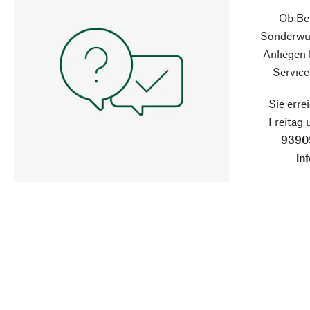
Ob Ber
Sonderwün
Anliegen
Service
Sie erre
Freitag
9390
in