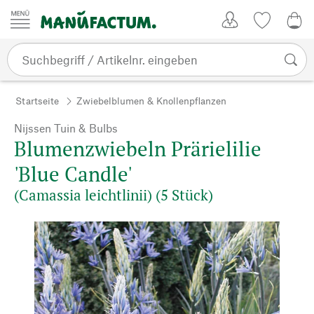
Zum Inhalt springen
Kundenkonto
Merkliste
0,0
Startseite
Zwiebelblumen & Knollenpflanzen
Nijssen Tuin & Bulbs
Blumenzwiebeln Prärielilie
'Blue Candle'
(Camassia leichtlinii) (5 Stück)