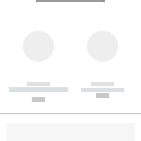
------------
------------
----------- ----------- --------
----------- -----------
---
--,-- €
--,-- €