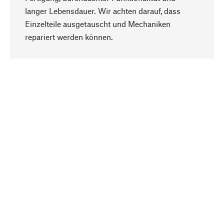
langer Lebensdauer. Wir achten darauf, dass
Einzelteile ausgetauscht und Mechaniken
Nach oben
repariert werden können.
Bewusst
Nachhaltigkeit steht im Fokus unserer
Produktauswahl. Wir setzen auf natürliche
Inhaltsstoffe und Materialien, die gepflegt werden
können, sowie auf eine ressourcenschonende
und sozialverträgliche Produktion.
Ausgewählt