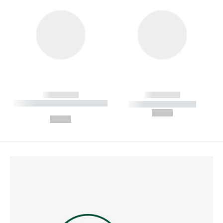
------------
------------
----------- ----------- --------
----------- -----------
---
--,-- €
--,-- €