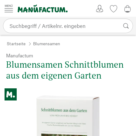
Zum Inhalt springen
Kundenkonto
Merkliste
0,0
Startseite
Blumensamen
Manufactum
Blumensamen Schnittblumen
aus dem eigenen Garten