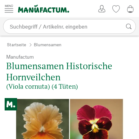
Zum Inhalt springen
Kundenkonto
Merkliste
0,0
Startseite
Blumensamen
Manufactum
Blumensamen Historische
Hornveilchen
(Viola cornuta) (4 Tüten)