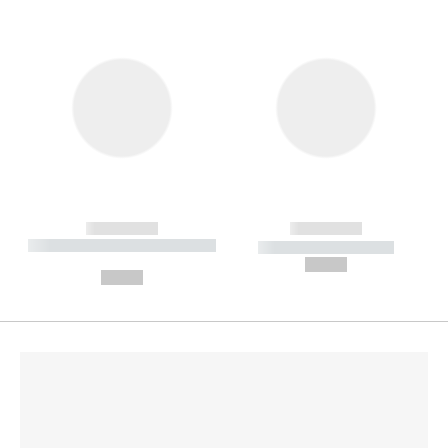
------------
------------
----------- ----------- --------
----------- -----------
---
--,-- €
--,-- €