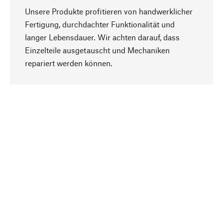
Unsere Produkte profitieren von handwerklicher
Fertigung, durchdachter Funktionalität und
langer Lebensdauer. Wir achten darauf, dass
Einzelteile ausgetauscht und Mechaniken
Nach oben
repariert werden können.
Bewusst
Nachhaltigkeit steht im Fokus unserer
Produktauswahl. Wir setzen auf natürliche
Inhaltsstoffe und Materialien, die gepflegt werden
können, sowie auf eine ressourcenschonende
und sozialverträgliche Produktion.