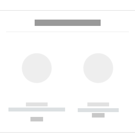
---------- --------------
------------
------------
----------- ----------- --------
----------- -----------
---
--,-- €
--,-- €