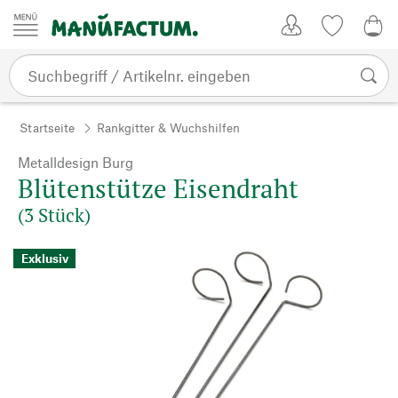
Zum Inhalt springen
Kundenkonto
Merkliste
0,0
Startseite
Rankgitter & Wuchshilfen
Metalldesign Burg
Blütenstütze Eisendraht
(3 Stück)
Exklusiv