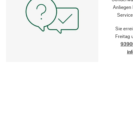
Anliegen
Service
Sie erre
Freitag
9390
in