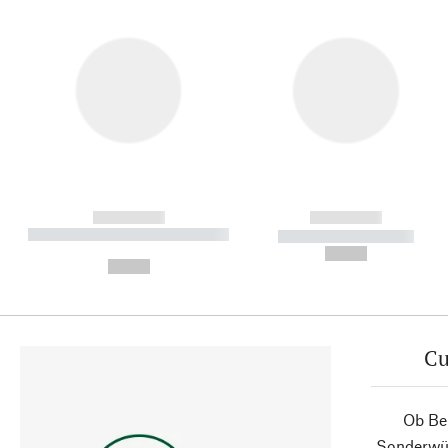
------------
------------
----------- ----------- ----------
----------- -----------
-
--,-- €
--,-- €
Cu
Ob Ber
Sonderwün