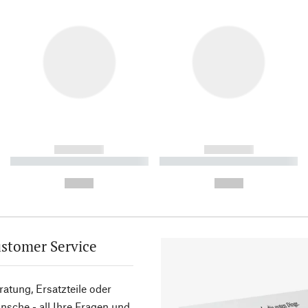
------------
------------
----------- ----------- ----------
----------- ----------- ----------
-
-
--,-- €
--,-- €
stomer Service
atung, Ersatzteile oder
sche - all Ihre Fragen und