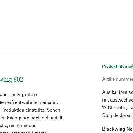
Produktinforma
kwing 602
Artikelnumme
Aus kalifornis
aber einer großen
mit auswechse
ten erfreute, ahnte niemand,
12 Bleistifte, 
 Produktion einstellte. Schon
Stülpdeckelsch
nden Exemplare hoch gehandelt,
sche, nicht minder
Blackwing Na
mino, eine modifizierte