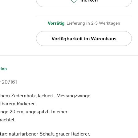
Vorrätig
,
Lieferung in 2-3 Werktagen
Verfügbarkeit im Warenhaus
tion
r
207161
chem Zedernholz, lackiert. Messingzwinge
lbarem Radierer.
Länge 20 cm, ungespitzt. In einer
achtel.
tur:
naturfarbener Schaft, grauer Radierer.