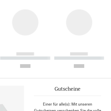
------------
------------
----------- ----------- ----------
----------- ----------- ----------
- -----------
-
--,-- €
--,-- €
Gutscheine
Einer für alle(s): Mit unseren
Gutscheinen verschenken Sie die volle