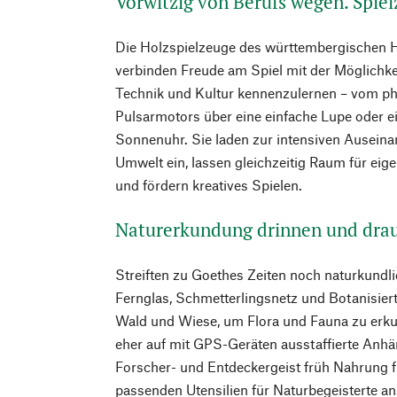
Vorwitzig von Berufs wegen. Spie
Die Holzspielzeuge des württembergischen H
verbinden Freude am Spiel mit der Möglichkei
Technik und Kultur kennenzulernen – vom phy
Pulsarmotors über eine einfache Lupe oder e
Sonnenuhr. Sie laden zur intensiven Ausein
Umwelt ein, lassen gleichzeitig Raum für ei
und fördern kreatives Spielen.
Naturerkundung drinnen und dra
Streiften zu Goethes Zeiten noch naturkundli
Fernglas, Schmetterlingsnetz und Botanisie
Wald und Wiese, um Flora und Fauna zu erkun
eher auf mit GPS-Geräten ausstaffierte Anh
Forscher- und Entdeckergeist früh Nahrung fi
passenden Utensilien für Naturbegeisterte an.