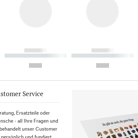
------------
------------
----------- ----------- ----------
----------- ----------- ----------
-
-
--,-- €
--,-- €
stomer Service
atung, Ersatzteile oder
sche - all Ihre Fragen und
 behandelt unser Customer
 persönlich und fundiert.