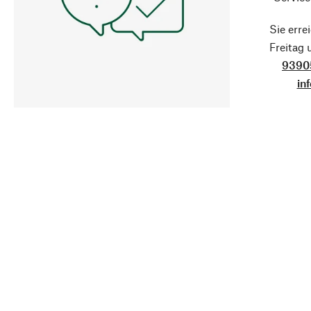
Sie erre
Freitag
9390
in