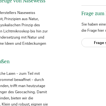
lzeuge von Naseweiss
Frage zum
erstellers Naseweiss
t, Prinzipien aus Natur,
Sie haben ein
sikalischen Prinzip des
die Frage hier
in Lichtmikroskop bis hin zur
andersetzung mit Natur und
Frage 
gene Ideen und Entdeckungen
ußen
che Laien – zum Teil mit
rtrommel bewaffnet – durch
den, trifft man heutzutage
änger des Geocaching. Damit
nden, bieten wir die
 Klein und robust, eignen sie