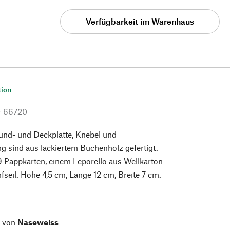
Verfügbarkeit im Warenhaus
tion
r
66720
und- und Deckplatte, Knebel und
ng sind aus lackiertem Buchenholz gefertigt.
9 Pappkarten, einem Leporello aus Wellkarton
seil. Höhe 4,5 cm, Länge 12 cm, Breite 7 cm.
l von
Naseweiss