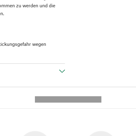
nommen zu werden und die
en.
rstickungsgefahr wegen
---------- --------------