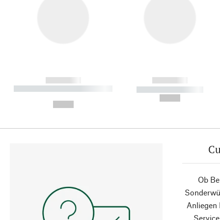
------------
------------
----------- ----------- ----------
----------- -----------
-
--,-- €
--,-- €
Cu
Ob Ber
Sonderwün
Anliegen
Service