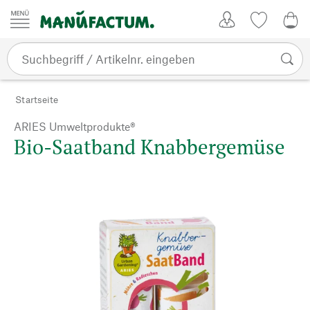
Zum Inhalt springen
Kundenkonto
Merkliste
0,0
Startseite
ARIES Umweltprodukte®
Bio-Saatband Knabbergemüse