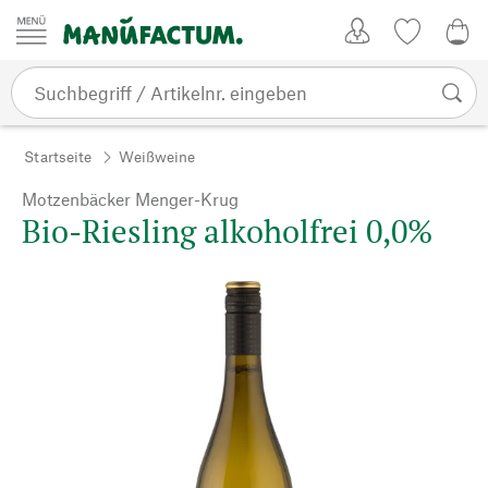
Zum Inhalt springen
Kundenkonto
Merkliste
0,0
Startseite
Weißweine
Motzenbäcker Menger-Krug
Bio-Riesling alkoholfrei 0,0%