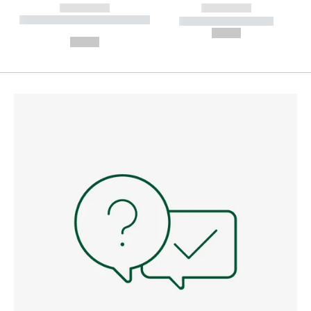
------------
------------
----------- ----------- --------
----------- -----------
---
--,-- €
--,-- €