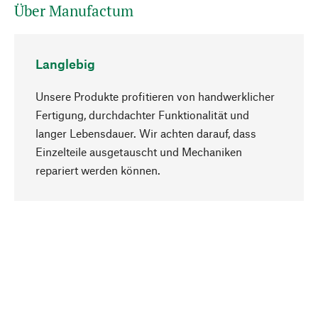
Über Manufactum
Langlebig
Unsere Produkte profitieren von handwerklicher
Fertigung, durchdachter Funktionalität und
langer Lebensdauer. Wir achten darauf, dass
Einzelteile ausgetauscht und Mechaniken
Nach oben
repariert werden können.
Bewusst
Nachhaltigkeit steht im Fokus unserer
Produktauswahl. Wir setzen auf natürliche
Inhaltsstoffe und Materialien, die gepflegt werden