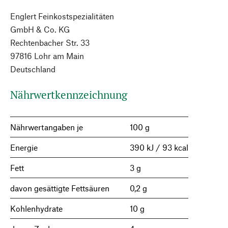
Englert Feinkostspezialitäten
GmbH & Co. KG
Rechtenbacher Str. 33
97816 Lohr am Main
Deutschland
Nährwertkennzeichnung
Nährwertangaben je
100 g
Energie
390 kJ / 93 kcal
Fett
3 g
davon gesättigte Fettsäuren
0,2 g
Kohlenhydrate
10 g