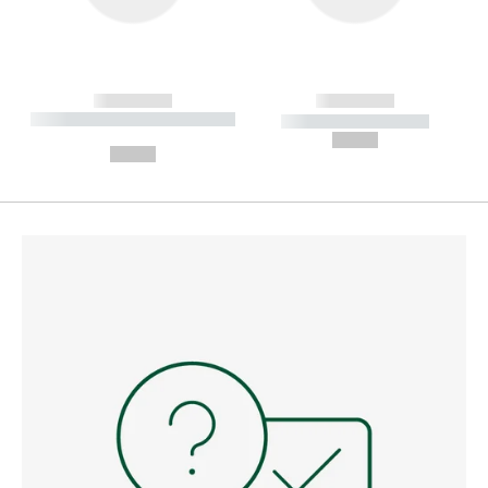
------------
------------
----------- ----------- --------
----------- -----------
---
--,-- €
--,-- €