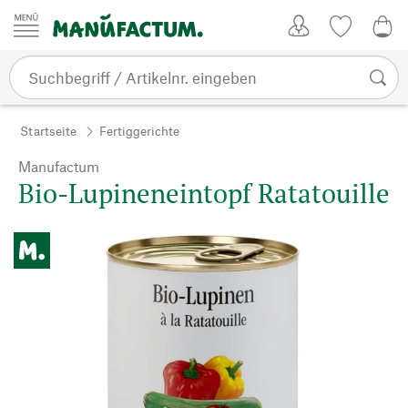
Zum Inhalt springen
Kundenkonto
Merkliste
0,0
Startseite
Fertiggerichte
Manufactum
Bio-Lupineneintopf Ratatouille