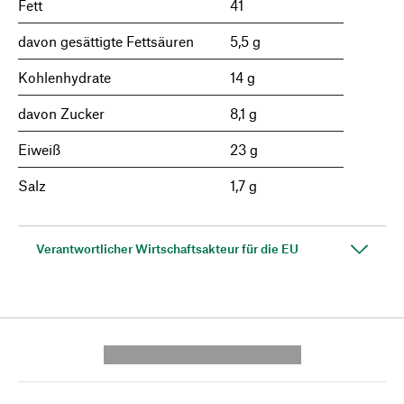
Fett
41
davon gesättigte Fettsäuren
5,5 g
Kohlenhydrate
14 g
davon Zucker
8,1 g
Eiweiß
23 g
Salz
1,7 g
Verantwortlicher Wirtschaftsakteur für die EU
---------- --------------