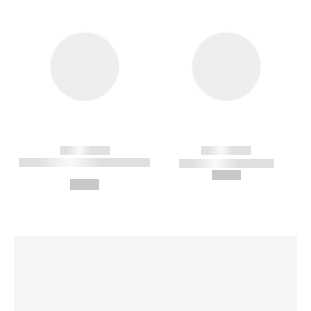
------------
------------
----------- ----------- --------
----------- -----------
---
--,-- €
--,-- €