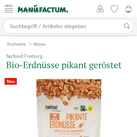
Zum Inhalt springen
Kundenkonto
Merkliste
0,0
Startseite
Nüsse
fairfood Freiburg
Bio-Erdnüsse pikant geröstet
Neu