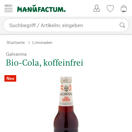
Zum Inhalt springen
Kundenkonto
Merkliste
0,0
Startseite
Limonaden
Galvanina
Bio-Cola, koffeinfrei
Neu