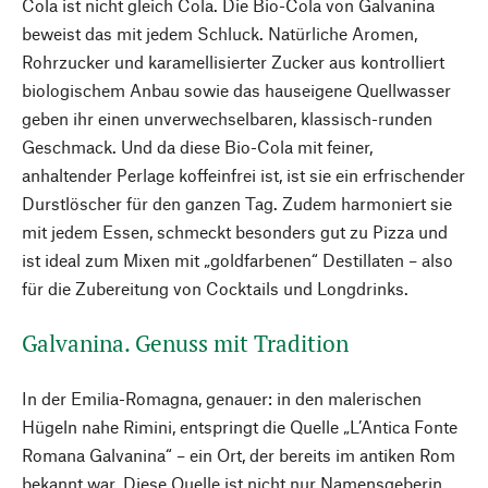
Cola ist nicht gleich Cola. Die Bio-Cola von Galvanina
beweist das mit jedem Schluck. Natürliche Aromen,
Rohrzucker und karamellisierter Zucker aus kontrolliert
biologischem Anbau sowie das hauseigene Quellwasser
geben ihr einen unverwechselbaren, klassisch-runden
Geschmack. Und da diese Bio-Cola mit feiner,
anhaltender Perlage koffeinfrei ist, ist sie ein erfrischender
Durstlöscher für den ganzen Tag. Zudem harmoniert sie
mit jedem Essen, schmeckt besonders gut zu Pizza und
ist ideal zum Mixen mit „goldfarbenen“ Destillaten – also
für die Zubereitung von Cocktails und Longdrinks.
Galvanina. Genuss mit Tradition
In der Emilia-Romagna, genauer: in den malerischen
Hügeln nahe Rimini, entspringt die Quelle „L’Antica Fonte
Romana Galvanina“ – ein Ort, der bereits im antiken Rom
bekannt war. Diese Quelle ist nicht nur Namensgeberin