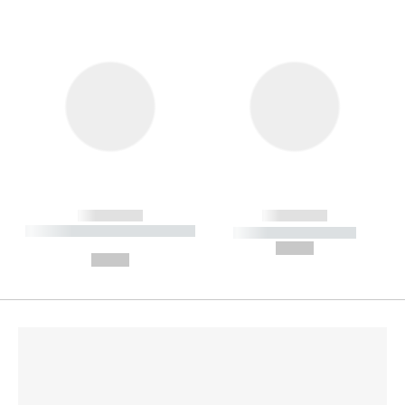
------------
------------
----------- ----------- --------
----------- -----------
---
--,-- €
--,-- €