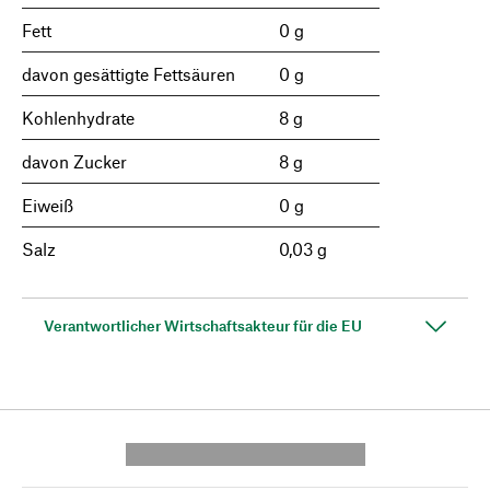
Fett
0 g
davon gesättigte Fettsäuren
0 g
Kohlenhydrate
8 g
davon Zucker
8 g
Eiweiß
0 g
Salz
0,03 g
Verantwortlicher Wirtschaftsakteur für die EU
---------- --------------