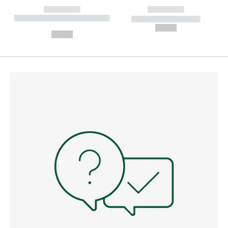
------------
------------
----------- ----------- --------
----------- -----------
---
--,-- €
--,-- €