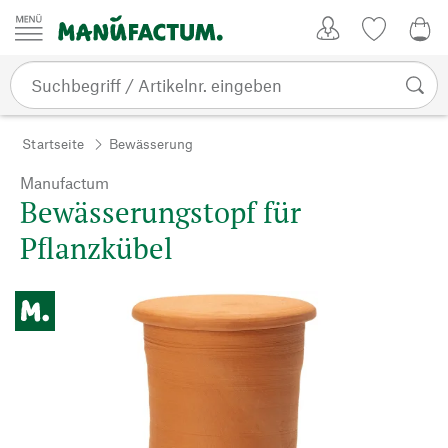
Zum Inhalt springen
Kundenkonto
Merkliste
0,0
Startseite
Bewässerung
Manufactum
Bewässerungstopf für
Pflanzkübel