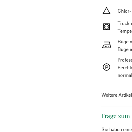
Chlor-
Trockn
Temper
Bügeln
Bügele
Profes
Perchl
normal
Weitere Artike
Frage zum
Sie haben ein