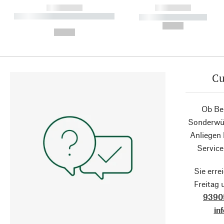
------------
------------
----------- ----------- ----------
----------- -----------
-
--,-- €
--,-- €
Cu
Ob Ber
Sonderwün
Anliegen
Service
Sie erre
Freitag
9390
in