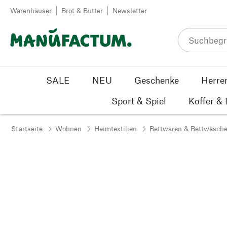
Zum Inhalt springen
Warenhäuser
Brot & Butter
Newsletter
SALE
NEU
Geschenke
Herre
Sport & Spiel
Koffer &
Startseite
Wohnen
Heimtextilien
Bettwaren & Bettwäsch