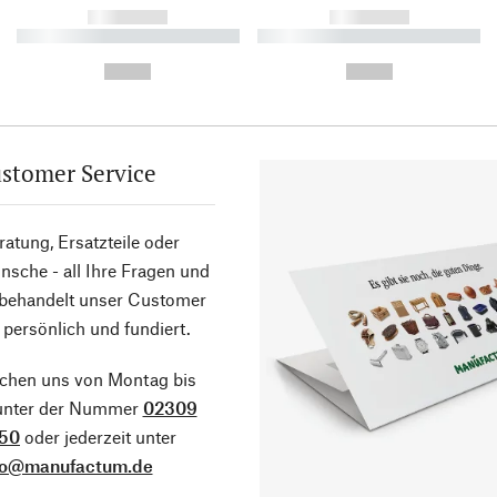
------------
------------
----------- ----------- ----------
----------- ----------- ----------
-
-
--,-- €
--,-- €
stomer Service
atung, Ersatzteile oder
sche - all Ihre Fragen und
 behandelt unser Customer
 persönlich und fundiert.
ichen uns von Montag bis
 unter der Nummer
02309
50
oder jederzeit unter
fo@manufactum.de