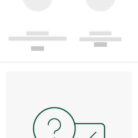
------------
------------
----------- ----------- --------
----------- -----------
---
--,-- €
--,-- €