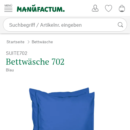
Zum Inhalt springen
Kundenkonto
Merkliste
0,0
Startseite
Bettwäsche
SUITE702
Bettwäsche 702
Blau