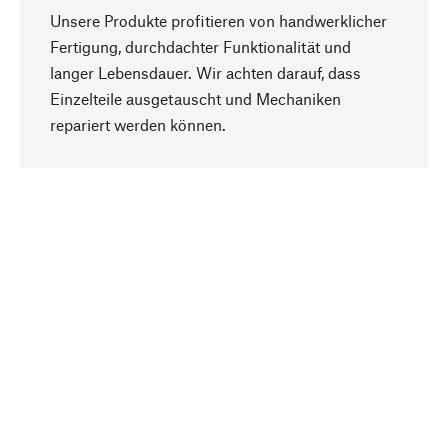
Unsere Produkte profitieren von handwerklicher
Fertigung, durchdachter Funktionalität und
langer Lebensdauer. Wir achten darauf, dass
Einzelteile ausgetauscht und Mechaniken
Nach oben
repariert werden können.
Bewusst
Nachhaltigkeit steht im Fokus unserer
Produktauswahl. Wir setzen auf natürliche
Inhaltsstoffe und Materialien, die gepflegt werden
können, sowie auf eine ressourcenschonende
und sozialverträgliche Produktion.