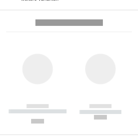
---------- --------------
------------
------------
----------- ----------- --------
----------- -----------
---
--,-- €
--,-- €