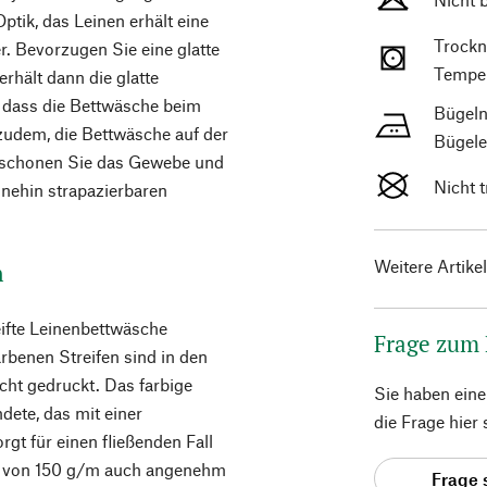
ptik, das Leinen erhält eine
Trockn
r. Bevorzugen Sie eine glatte
Temper
erhält dann die glatte
, dass die Bettwäsche beim
Bügeln
 zudem, die Bettwäsche auf der
Bügele
o schonen Sie das Gewebe und
Nicht 
nehin strapazierbaren
Weitere Artike
n
eifte Leinenbettwäsche
Frage zum
arbenen Streifen sind in den
cht gedruckt. Das farbige
Sie haben ein
ndete, das mit einer
die Frage hier
rgt für einen fließenden Fall
t von 150 g/m auch angenehm
Frage 