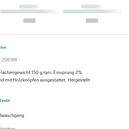
------------
------------
----------- ----------- ----------
----------- ----------- ----------
- -----------
-
--,-- €
--,-- €
tion
r
206188
Flächengewicht 150 g/qm. Einsprung 2%.
nd mit Holzknöpfen ausgestattet. Hergestellt
Textil
lwaschgang
bleichen