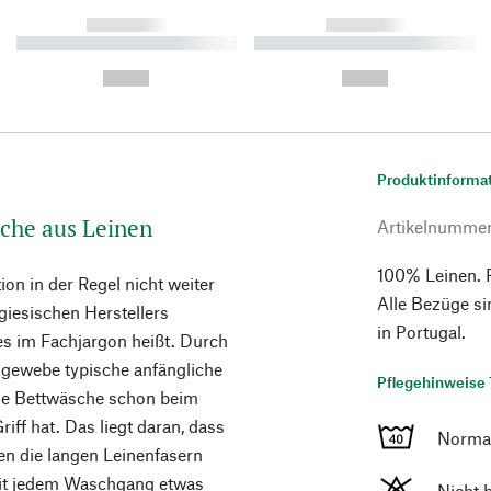
------------
------------
----------- ----------- ----------
----------- ----------- ----------
-
-
--,-- €
--,-- €
Produktinforma
che aus Leinen
Artikelnumme
100% Leinen. 
on in der Regel nicht weiter
Alle Bezüge si
giesischen Herstellers
in Portugal.
s im Fachjargon heißt. Durch
engewebe typische anfängliche
Pflegehinweise 
 die Bettwäsche schon beim
ff hat. Das liegt daran, dass
Norma
n die langen Leinenfasern
it jedem Waschgang etwas
Nicht 