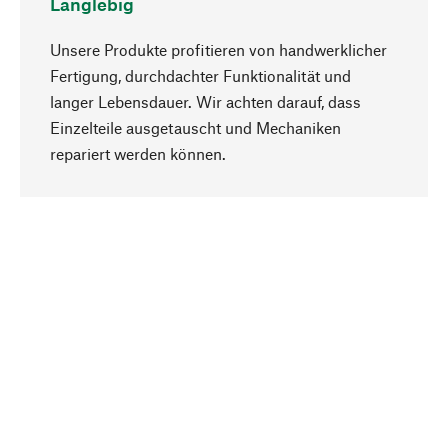
Langlebig
Unsere Produkte profitieren von handwerklicher
Fertigung, durchdachter Funktionalität und
langer Lebensdauer. Wir achten darauf, dass
Einzelteile ausgetauscht und Mechaniken
Nach oben
repariert werden können.
Bewusst
Nachhaltigkeit steht im Fokus unserer
Produktauswahl. Wir setzen auf natürliche
Inhaltsstoffe und Materialien, die gepflegt werden
können, sowie auf eine ressourcenschonende
und sozialverträgliche Produktion.