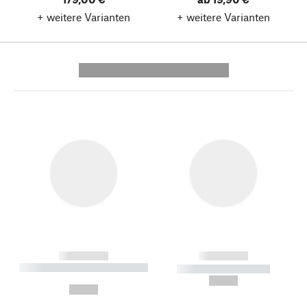
+ weitere Varianten
+ weitere Varianten
---------- --------------
------------
------------
----------- ----------- --------
----------- -----------
---
--,-- €
--,-- €