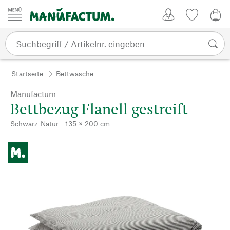
Zum Inhalt springen
Kundenkonto
Merkliste
0,0
Startseite
Bettwäsche
Manufactum
Bettbezug Flanell gestreift
Schwarz-Natur - 135 × 200 cm