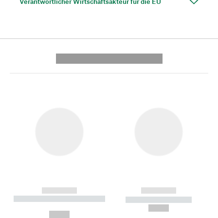
Verantwortlicher Wirtschaftsakteur für die EU
---------- --------------
------------
------------
----------- ----------- --------
----------- -----------
---
--,-- €
--,-- €