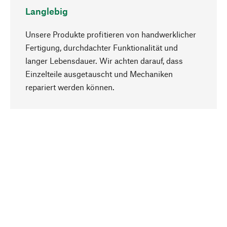
Langlebig
Unsere Produkte profitieren von handwerklicher
Fertigung, durchdachter Funktionalität und
langer Lebensdauer. Wir achten darauf, dass
Einzelteile ausgetauscht und Mechaniken
Nach oben
repariert werden können.
Bewusst
Nachhaltigkeit steht im Fokus unserer
Produktauswahl. Wir setzen auf natürliche
Inhaltsstoffe und Materialien, die gepflegt werden
können, sowie auf eine ressourcenschonende
und sozialverträgliche Produktion.