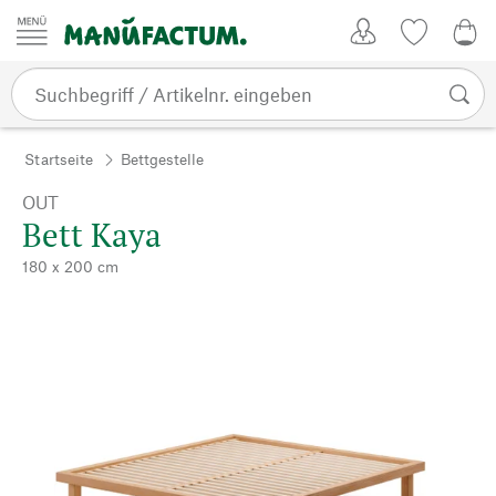
Zum Inhalt springen
Kundenkonto
Merkliste
0,0
Startseite
Bettgestelle
OUT
Bett Kaya
180 x 200 cm