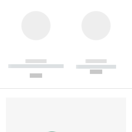
------------
------------
----------- ----------- --------
----------- -----------
---
--,-- €
--,-- €