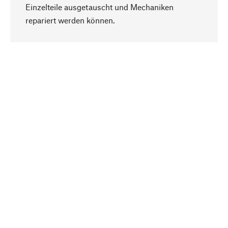
Einzelteile ausgetauscht und Mechaniken
Nach oben
repariert werden können.
Bewusst
Nachhaltigkeit steht im Fokus unserer
Produktauswahl. Wir setzen auf natürliche
Inhaltsstoffe und Materialien, die gepflegt werden
können, sowie auf eine ressourcenschonende
und sozialverträgliche Produktion.
Ausgewählt