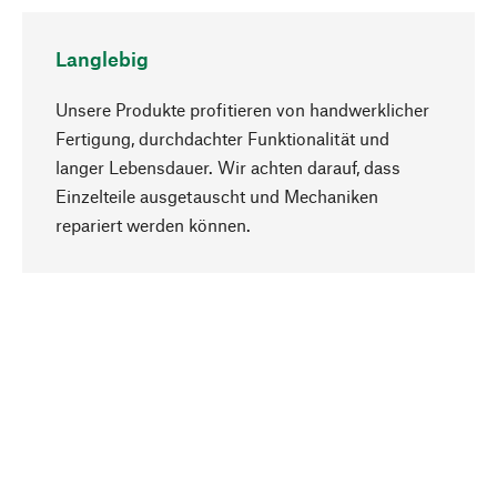
Langlebig
Unsere Produkte profitieren von handwerklicher
Fertigung, durchdachter Funktionalität und
langer Lebensdauer. Wir achten darauf, dass
Einzelteile ausgetauscht und Mechaniken
Nach oben
repariert werden können.
Bewusst
Nachhaltigkeit steht im Fokus unserer
Produktauswahl. Wir setzen auf natürliche
Inhaltsstoffe und Materialien, die gepflegt werden
können, sowie auf eine ressourcenschonende