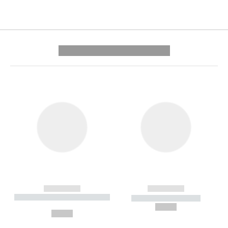
---------- --------------
------------
------------
----------- ----------- --------
----------- -----------
---
--,-- €
--,-- €