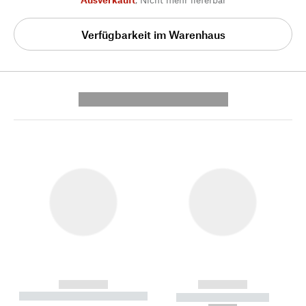
Verfügbarkeit im Warenhaus
---------- --------------
------------
------------
----------- ----------- --------
----------- -----------
---