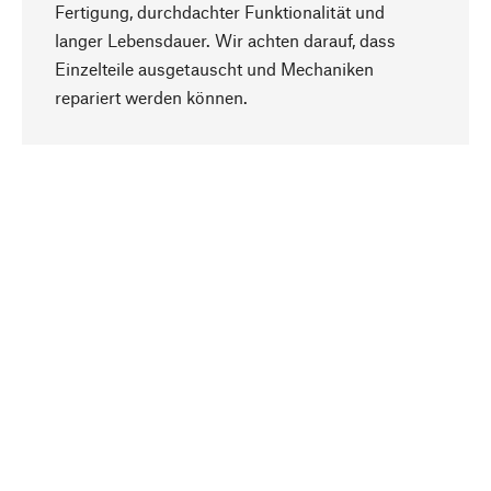
Fertigung, durchdachter Funktionalität und
langer Lebensdauer. Wir achten darauf, dass
Einzelteile ausgetauscht und Mechaniken
Nach oben
repariert werden können.
Bewusst
Nachhaltigkeit steht im Fokus unserer
Produktauswahl. Wir setzen auf natürliche
Inhaltsstoffe und Materialien, die gepflegt werden
können, sowie auf eine ressourcenschonende
und sozialverträgliche Produktion.