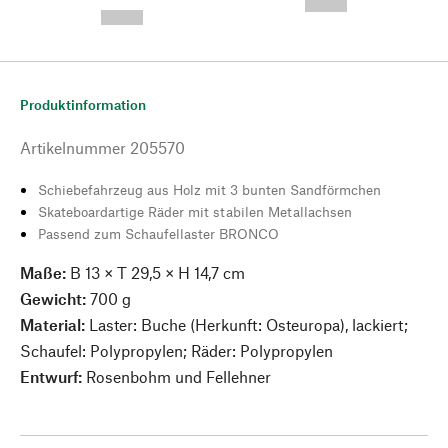
--,-- €
--,-- €
Produktinformation
Artikelnummer
205570
Schiebefahrzeug aus Holz mit 3 bunten Sandförmchen
Skateboardartige Räder mit stabilen Metallachsen
Passend zum Schaufellaster BRONCO
Maße:
B 13 × T 29,5 × H 14,7 cm
Gewicht:
700 g
Material:
Laster: Buche (Herkunft: Osteuropa), lackiert;
Schaufel: Polypropylen; Räder: Polypropylen
Entwurf:
Rosenbohm und Fellehner