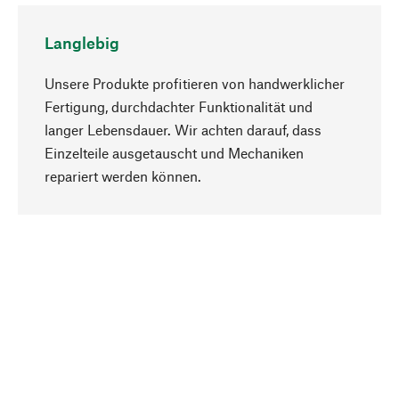
Langlebig
Unsere Produkte profitieren von handwerklicher
Fertigung, durchdachter Funktionalität und
langer Lebensdauer. Wir achten darauf, dass
Einzelteile ausgetauscht und Mechaniken
Nach oben
repariert werden können.
Bewusst
Nachhaltigkeit steht im Fokus unserer
Produktauswahl. Wir setzen auf natürliche
Inhaltsstoffe und Materialien, die gepflegt werden
können, sowie auf eine ressourcenschonende