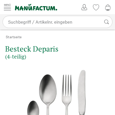
Zum Inhalt springen
Kundenkonto
Merkliste
0,0
Startseite
Besteck Deparis
(4-teilig)