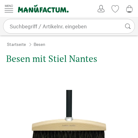
Zum Inhalt springen
Kundenkonto
Merkliste
0,0
Startseite
Besen
Besen mit Stiel Nantes