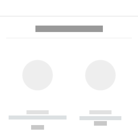
---------- --------------
------------
------------
----------- ----------- --------
----------- -----------
---
--,-- €
--,-- €