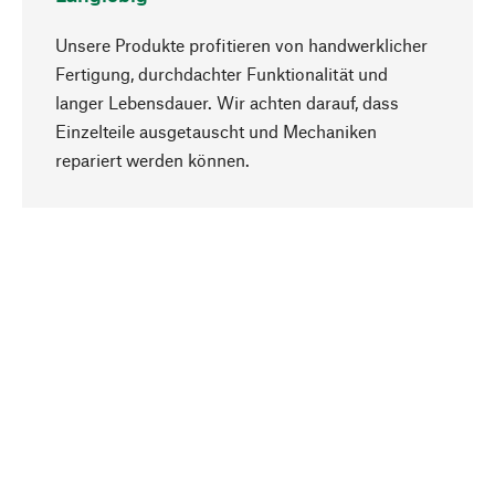
Unsere Produkte profitieren von handwerklicher
Fertigung, durchdachter Funktionalität und
langer Lebensdauer. Wir achten darauf, dass
Einzelteile ausgetauscht und Mechaniken
Nach oben
repariert werden können.
Bewusst
Nachhaltigkeit steht im Fokus unserer
Produktauswahl. Wir setzen auf natürliche
Inhaltsstoffe und Materialien, die gepflegt werden
können, sowie auf eine ressourcenschonende
und sozialverträgliche Produktion.