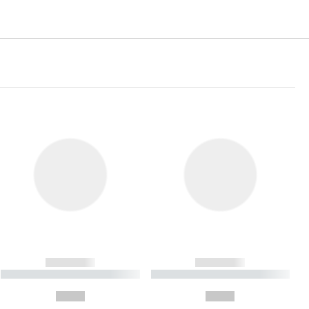
------------
------------
----------- ----------- ----------
----------- ----------- ----------
- -----------
-
--,-- €
--,-- €