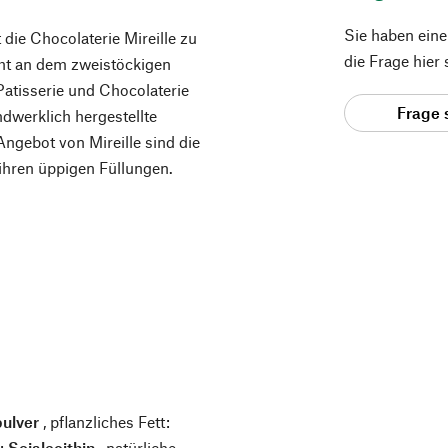
Sie haben ein
 die Chocolaterie Mireille zu
die Frage hier
eht an dem zweistöckigen
Patisserie und Chocolaterie
Frage 
ndwerklich hergestellte
ngebot von Mireille sind die
 ihren üppigen Füllungen.
pulver
, pflanzliches Fett:
:
Sojalecithin
, natürliche