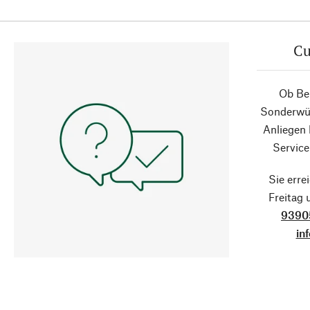
Cu
Ob Ber
Sonderwün
Anliegen
Service
Sie erre
Freitag
9390
in