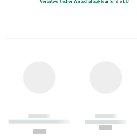
Verantwortlicher Wirtschaftsakteur für die EU
------------
------------
----------- ----------- ----------
----------- -----------
-
--,-- €
--,-- €