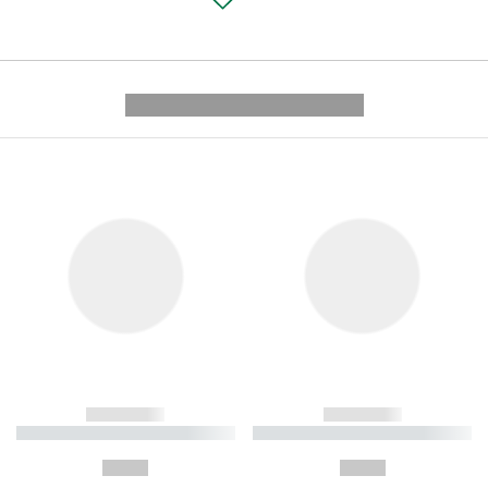
---------- --------------
------------
------------
----------- ----------- ----------
----------- ----------- ----------
-
-
--,-- €
--,-- €