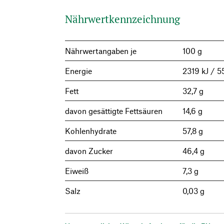
Nährwertkennzeichnung
Nährwertangaben je
100 g
Energie
2319 kJ / 5
Fett
32,7 g
davon gesättigte Fettsäuren
14,6 g
Kohlenhydrate
57,8 g
davon Zucker
46,4 g
Eiweiß
7,3 g
Salz
0,03 g