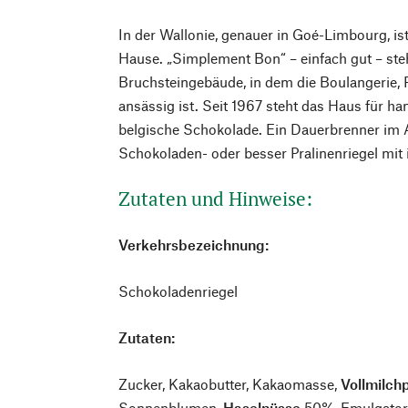
In der Wallonie, genauer in Goé-Limbourg, ist
Hause. „Simplement Bon“ – einfach gut – st
Bruchsteingebäude, in dem die Boulangerie, 
ansässig ist. Seit 1967 steht das Haus für ha
belgische Schokolade. Ein Dauerbrenner im A
Schokoladen- oder besser Pralinenriegel mit
Zutaten und Hinweise:
Verkehrsbezeichnung:
Schokoladenriegel
Zutaten:
Zucker, Kakaobutter, Kakaomasse,
Vollmilch
Sonnenblumen,
Haselnüsse
50%, Emulgator