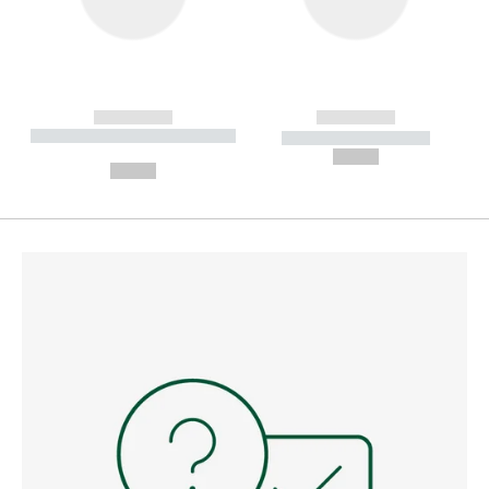
------------
------------
----------- ----------- --------
----------- -----------
---
--,-- €
--,-- €