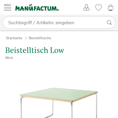
Zum Inhalt springen
Kundenkonto
Merkliste
0,0
Startseite
Beistelltische
Beistelltisch Low
Mint