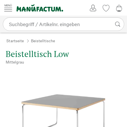
Zum Inhalt springen
Kundenkonto
Merkliste
0,0
Startseite
Beistelltische
Beistelltisch Low
Mittelgrau