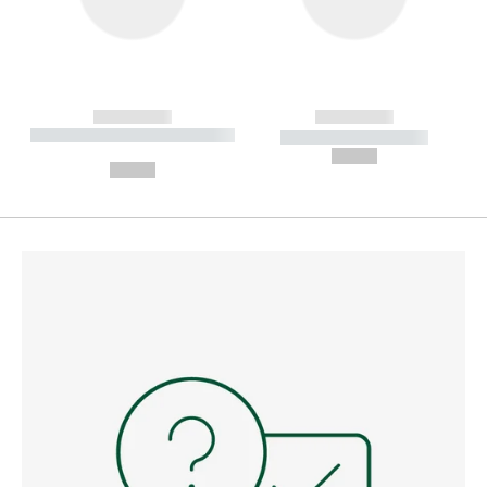
------------
------------
----------- ----------- --------
----------- -----------
---
--,-- €
--,-- €