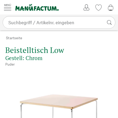
Zum Inhalt springen
Kundenkonto
Merkliste
0,0
Startseite
Beistelltisch Low
Gestell: Chrom
Puder