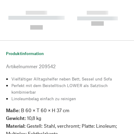
------------
------------
----------- ----------- --------
----------- -----------
---
--,-- €
--,-- €
Produktinformation
Artikelnummer
209542
Vielfältiger Alltagshelfer neben Bett, Sessel und Sofa
Perfekt mit dem Beistelltisch LOWER als Satztisch
kombinierbar
Linoleumbelag einfach zu reinigen
Maße:
B 60 × T 60 × H 37 cm
Gewicht:
10,8 kg
Material:
Gestell: Stahl, verchromt; Platte: Linoleum;
Multiplex; Echtholzkante