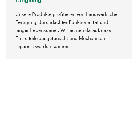
Langlebig
Unsere Produkte profitieren von handwerklicher
Fertigung, durchdachter Funktionalität und
langer Lebensdauer. Wir achten darauf, dass
Einzelteile ausgetauscht und Mechaniken
Nach oben
repariert werden können.
Bewusst
Nachhaltigkeit steht im Fokus unserer
Produktauswahl. Wir setzen auf natürliche
Inhaltsstoffe und Materialien, die gepflegt werden
können, sowie auf eine ressourcenschonende
und sozialverträgliche Produktion.