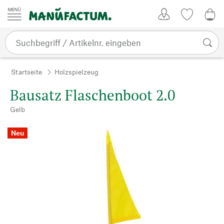
Zum Inhalt springen
Kundenkonto
Merkliste
0,0
Startseite
Holzspielzeug
Bausatz Flaschenboot 2.0
Gelb
Neu