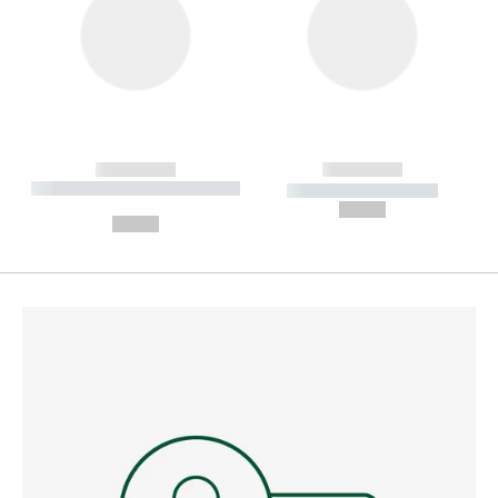
------------
------------
----------- ----------- --------
----------- -----------
---
--,-- €
--,-- €