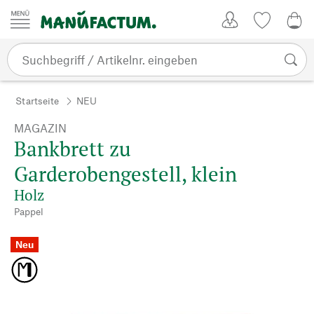
Zum Inhalt springen
Kundenkonto
Merkliste
0,0
Startseite
NEU
MAGAZIN
Bankbrett zu
Garderobengestell, klein
Holz
Pappel
Neu