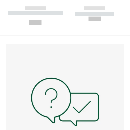
------------
------------
----------- ----------- --------
----------- -----------
---
--,-- €
--,-- €