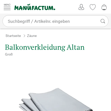
Zum Inhalt springen
Kundenkonto
Merkliste
0,0
Startseite
Zäune
Balkonverkleidung Altan
Groß