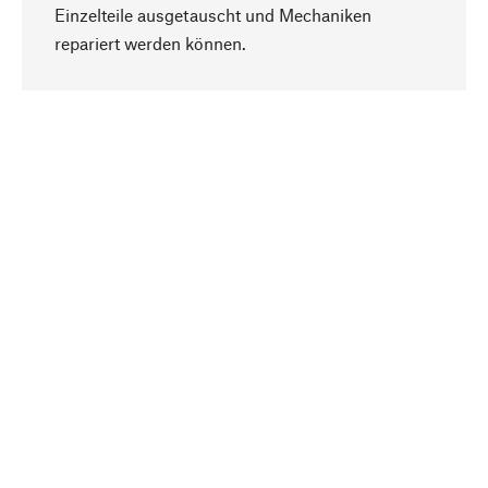
Einzelteile ausgetauscht und Mechaniken
Nach oben
repariert werden können.
Bewusst
Nachhaltigkeit steht im Fokus unserer
Produktauswahl. Wir setzen auf natürliche
Inhaltsstoffe und Materialien, die gepflegt werden
können, sowie auf eine ressourcenschonende
und sozialverträgliche Produktion.
Ausgewählt