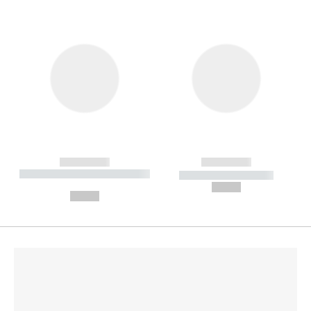
------------
------------
----------- ----------- --------
----------- -----------
---
--,-- €
--,-- €