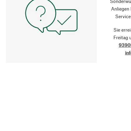
Sonderwün
Anliegen
Service
Sie erre
Freitag
9390
in