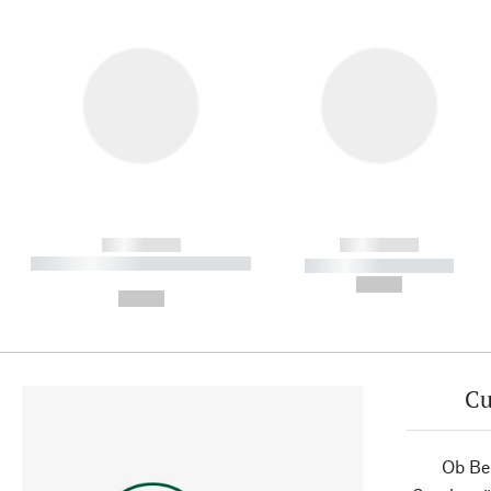
------------
------------
----------- ----------- ----------
----------- -----------
-
--,-- €
--,-- €
Cu
Ob Ber