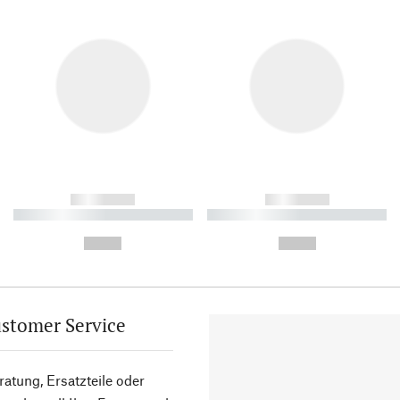
------------
------------
----------- ----------- ----------
----------- ----------- ----------
-
-
--,-- €
--,-- €
stomer Service
atung, Ersatzteile oder