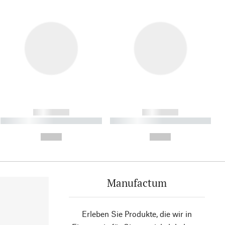
------------
------------
----------- ----------- ----------
----------- ----------- ----------
- -----------
-
--,-- €
--,-- €
Manufactum
Erleben Sie Produkte, die wir in