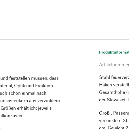
Produktinforma
Artikelnumme
Stahl feuerver
und feststellen müssen, dass
Haken verstell
erial, Optik und Funktion
Gesamthöhe (in
auch schon einmal nach
der Slowakei. 
lkonkastenkorb aus verzinktem
i Größen erhältlich: jeweils
Groß
. Passen
alkonkästen.
verzinktem Sta
r
cm. Gewicht 2,