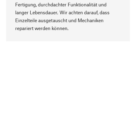
Fertigung, durchdachter Funktionalität und
langer Lebensdauer. Wir achten darauf, dass
Einzelteile ausgetauscht und Mechaniken
Nach oben
repariert werden können.
Bewusst
Nachhaltigkeit steht im Fokus unserer
Produktauswahl. Wir setzen auf natürliche
Inhaltsstoffe und Materialien, die gepflegt werden
können, sowie auf eine ressourcenschonende
und sozialverträgliche Produktion.