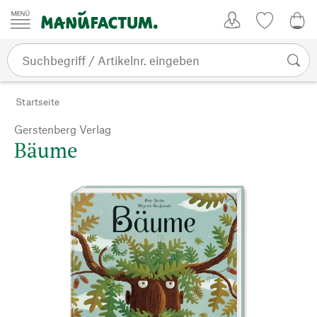
Zum Inhalt springen
Kundenkonto
Merkliste
0,0
Startseite
Gerstenberg Verlag
Bäume