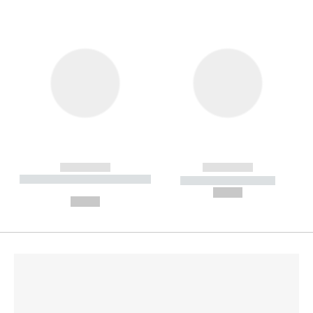
------------
------------
----------- ----------- --------
----------- -----------
---
--,-- €
--,-- €