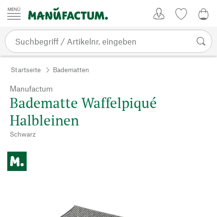
Zum Inhalt springen
Kundenkonto
Merkliste
0,0
Startseite
Badematten
Manufactum
Badematte Waffelpiqué
Halbleinen
Schwarz