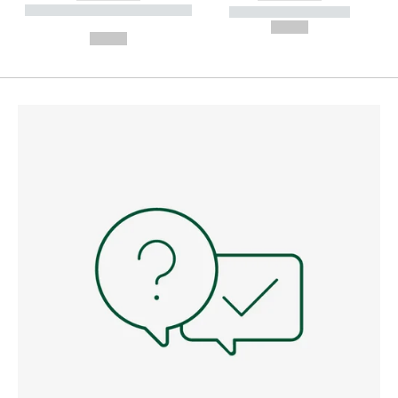
----------- ----------- --------
----------- -----------
---
--,-- €
--,-- €