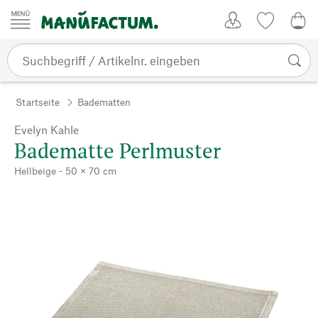
Zum Inhalt springen
Kundenkonto
Merkliste
0,0
Startseite
Badematten
Evelyn Kahle
Badematte Perlmuster
Hellbeige - 50 × 70 cm