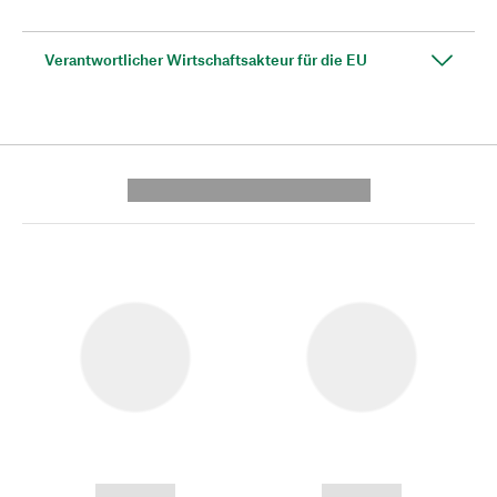
Verantwortlicher Wirtschaftsakteur für die EU
---------- --------------
------------
------------