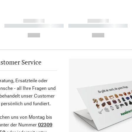
------------
------------
----------- ----------- ----------
----------- ----------- ----------
-
-
--,-- €
--,-- €
stomer Service
atung, Ersatzteile oder
sche - all Ihre Fragen und
 behandelt unser Customer
 persönlich und fundiert.
ichen uns von Montag bis
 unter der Nummer
02309