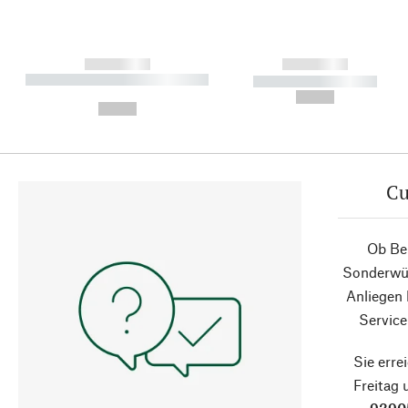
------------
------------
----------- ----------- ----------
----------- -----------
-
--,-- €
--,-- €
Cu
Ob Ber
Sonderwün
Anliegen
Service
Sie erre
Freitag