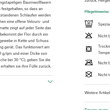
zurück. Hergest
angstapeligen Baumwollfasern
 festgehalten, so dass an
Pflegehinweise 
entstandenen Schlaufen werden
ehen eine offene Velours- und
Spezi
atte zeigt auf jeder Seite das
 bekommt der Flor durch ein
Nicht 
gewebe in Kette und Schuss
Trockn
ng gerät. Das funktioniert am
Temper
00 g/qm und einer Dicke von
he bei 30 °C), geben Sie die
Nicht 
rhalten sie ihre Fülle zurück.
Nicht 
Weitere Artike
Frage zum