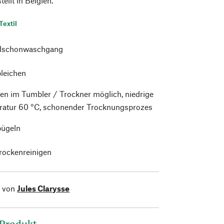
ellt in Belgien.
Textil
alschonwaschgang
bleichen
en im Tumbler / Trockner möglich, niedrige
atur 60 °C, schonender Trocknungsprozes
bügeln
trockenreinigen
l von
Jules Clarysse
 Produkt