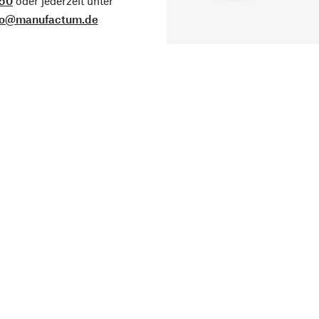
50
oder jederzeit unter
fo@manufactum.de