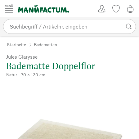
Zum Inhalt springen
Kundenkonto
Merkliste
0,0
Startseite
Badematten
Jules Clarysse
Badematte Doppelflor
Natur - 70 × 130 cm