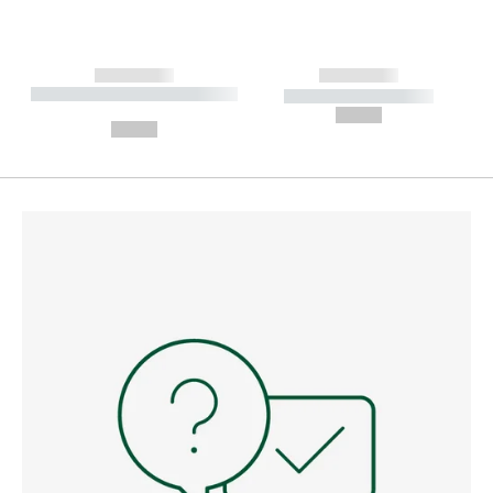
------------
------------
----------- ----------- --------
----------- -----------
---
--,-- €
--,-- €