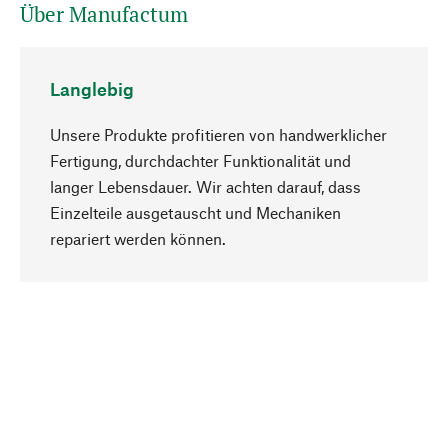
Über Manufactum
Langlebig
Unsere Produkte profitieren von handwerklicher
Fertigung, durchdachter Funktionalität und
langer Lebensdauer. Wir achten darauf, dass
Einzelteile ausgetauscht und Mechaniken
Nach oben
repariert werden können.
Bewusst
Nachhaltigkeit steht im Fokus unserer
Produktauswahl. Wir setzen auf natürliche
Inhaltsstoffe und Materialien, die gepflegt werden