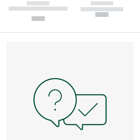
------------
------------
----------- ----------- --------
----------- -----------
---
--,-- €
--,-- €