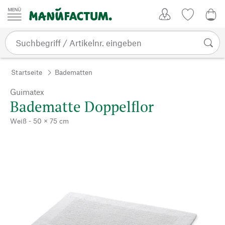
Zum Inhalt springen
Kundenkonto
Merkliste
0,0
Startseite
Badematten
Guimatex
Badematte Doppelflor
Weiß - 50 × 75 cm