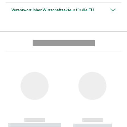
Verantwortlicher Wirtschaftsakteur für die EU
---------- --------------
------------
------------
----------- ----------- --------
----------- -----------