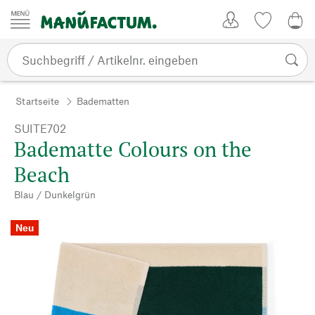
Zum Inhalt springen
Kundenkonto
Merkliste
0,0
Startseite
Badematten
SUITE702
Badematte Colours on the
Beach
Blau / Dunkelgrün
Neu