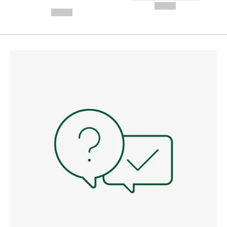
---
--,-- €
--,-- €