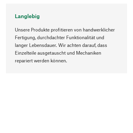
Langlebig
Unsere Produkte profitieren von handwerklicher
Fertigung, durchdachter Funktionalität und
langer Lebensdauer. Wir achten darauf, dass
Einzelteile ausgetauscht und Mechaniken
Nach oben
repariert werden können.
Bewusst
Nachhaltigkeit steht im Fokus unserer
Produktauswahl. Wir setzen auf natürliche
Inhaltsstoffe und Materialien, die gepflegt werden
können, sowie auf eine ressourcenschonende