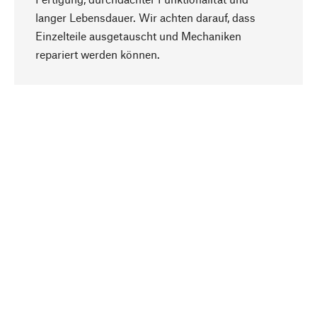
langer Lebensdauer. Wir achten darauf, dass
Einzelteile ausgetauscht und Mechaniken
Nach oben
repariert werden können.
Bewusst
Nachhaltigkeit steht im Fokus unserer
Produktauswahl. Wir setzen auf natürliche
Inhaltsstoffe und Materialien, die gepflegt werden
können, sowie auf eine ressourcenschonende
und sozialverträgliche Produktion.
Ausgewählt