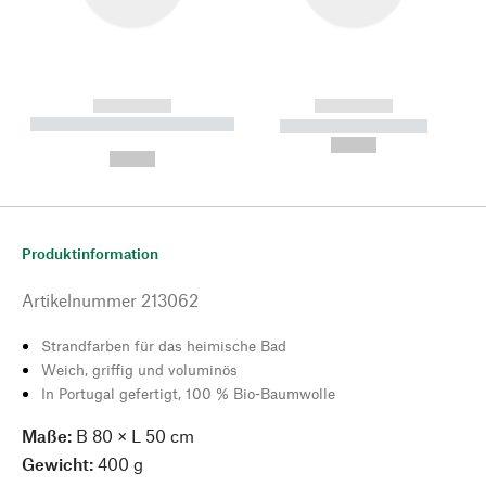
------------
------------
----------- ----------- --------
----------- -----------
---
--,-- €
--,-- €
Produktinformation
Artikelnummer
213062
Strandfarben für das heimische Bad
Weich, griffig und voluminös
In Portugal gefertigt, 100 % Bio-Baumwolle
Maße:
B 80 × L 50 cm
Gewicht:
400 g