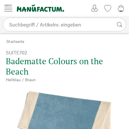
Zum Inhalt springen
Kundenkonto
Merkliste
0,0
Startseite
SUITE702
Badematte Colours on the
Beach
Hellblau / Braun