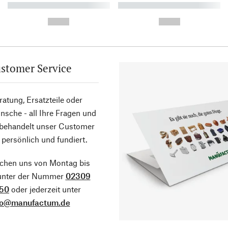
----------- ----------- ----------
----------- ----------- ----------
-
-
--,-- €
--,-- €
stomer Service
atung, Ersatzteile oder
sche - all Ihre Fragen und
 behandelt unser Customer
 persönlich und fundiert.
ichen uns von Montag bis
 unter der Nummer
02309
50
oder jederzeit unter
fo@manufactum.de