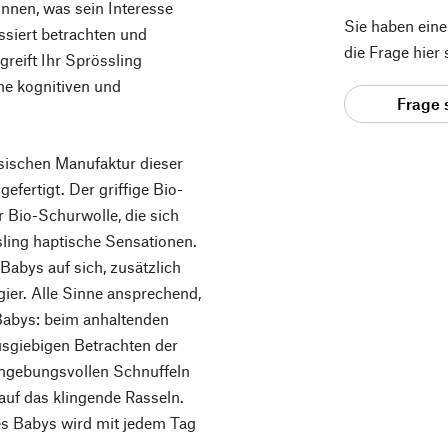
innen, was sein Interesse
Sie haben ein
ssiert betrachten und
die Frage hier
greift Ihr Sprössling
ine kognitiven und
Frage 
ssischen Manufaktur dieser
gefertigt. Der griffige Bio-
r Bio-Schurwolle, die sich
sling haptische Sensationen.
Babys auf sich, zusätzlich
gier. Alle Sinne ansprechend,
 Babys: beim anhaltenden
usgiebigen Betrachten der
ingebungsvollen Schnuffeln
uf das klingende Rasseln.
res Babys wird mit jedem Tag