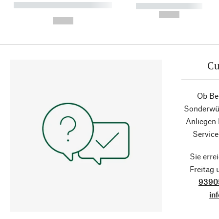
----------- ----------- ----------
----------- -----------
-
--,-- €
--,-- €
Cu
Ob Ber
Sonderwün
Anliegen
Service
Sie erre
Freitag
9390
in