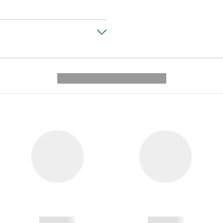
---------- --------------
------------
------------