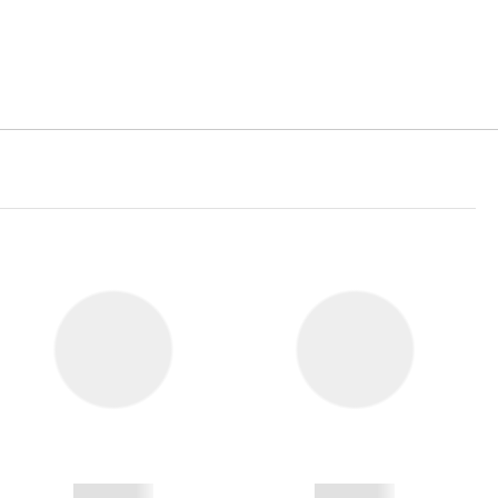
------------
------------