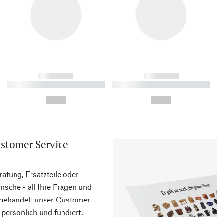
------------
------------
----------- ----------- ----------
----------- ----------- ----------
-
-
--,-- €
--,-- €
stomer Service
atung, Ersatzteile oder
sche - all Ihre Fragen und
 behandelt unser Customer
 persönlich und fundiert.