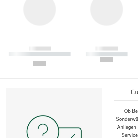
------------
------------
----------- ----------- ----------
----------- -----------
-
--,-- €
--,-- €
Cu
Ob Ber
Sonderwün
Anliegen
Service