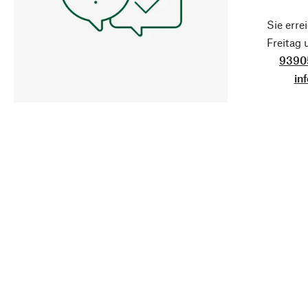
Sie erre
Freitag
9390
in