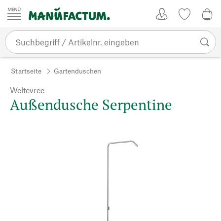
Zum Inhalt springen
Kundenkonto
Merkliste
0,0
Startseite
Gartenduschen
Weltevree
Außendusche Serpentine