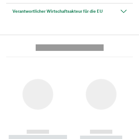
Verantwortlicher Wirtschaftsakteur für die EU
---------- --------------
------------
------------
----------- ----------- --------
----------- -----------