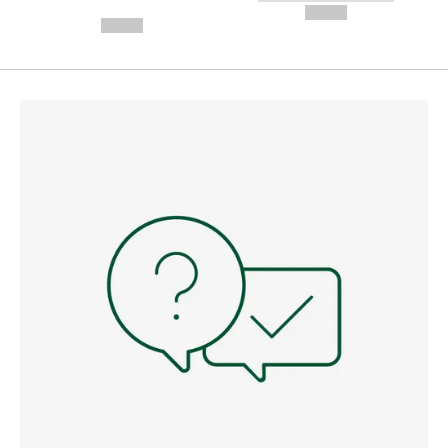
---
--,-- €
--,-- €