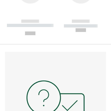
------------
------------
----------- ----------- --------
----------- -----------
---
--,-- €
--,-- €