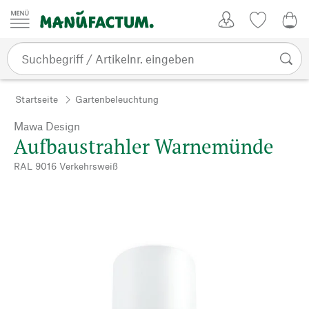
Zum Inhalt springen
Kundenkonto
Merkliste
0,0
Startseite
Gartenbeleuchtung
Mawa Design
Aufbaustrahler Warnemünde
RAL 9016 Verkehrsweiß