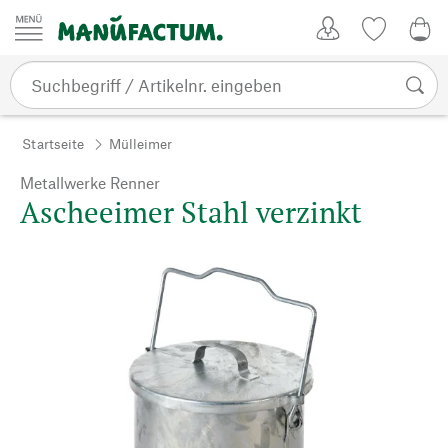
Zum Inhalt springen
Kundenkonto
Merkliste
0,0
Startseite
Mülleimer
Metallwerke Renner
Ascheeimer Stahl verzinkt