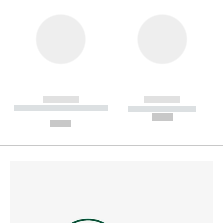
------------
------------
----------- ----------- --------
----------- -----------
---
--,-- €
--,-- €