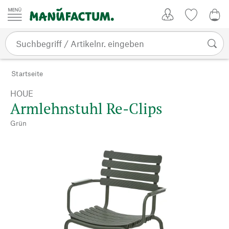
Zum Inhalt springen
Kundenkonto
Merkliste
0,0
Startseite
HOUE
Armlehnstuhl Re-Clips
Grün