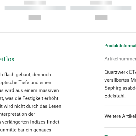
------------
------------
----------- ----------- ----------
----------- ----------- ----------
-
-
--,-- €
--,-- €
Produktinforma
eitlos
Artikelnumme
Quarzwerk ETA
h flach gebaut, dennoch
versilbertes M
 optische Tiefe und einen
Saphirglasabd
las wird aus einem massiven
Edelstahl.
t, was die Festigkeit erhöht
it wird nicht durch das Lesen
nterpretation der
Weitere Artike
n verlängerten Indizes findet
 unmittelbar ein genaues