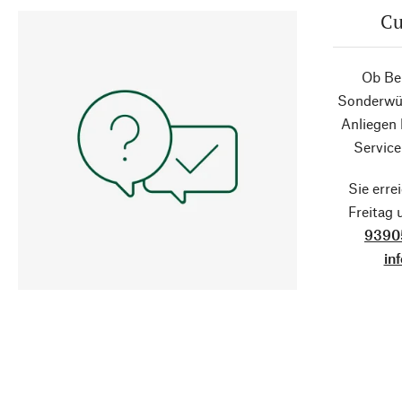
Cu
Ob Ber
Sonderwün
Anliegen
Service
Sie erre
Freitag
9390
in