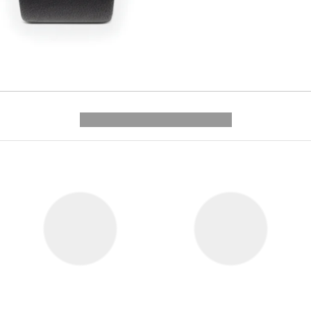
---------- --------------