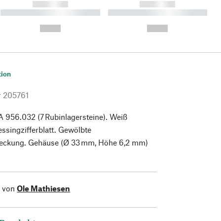
------------
------------
----------- ----------- ----------
----------- ----------- ----------
- -----------
-
--,-- €
--,-- €
tion
r
205761
 956.032 (7 Rubinlagersteine). Weiß
essingzifferblatt. Gewölbte
eckung. Gehäuse (Ø 33 mm, Höhe 6,2 mm)
l von
Ole Mathiesen